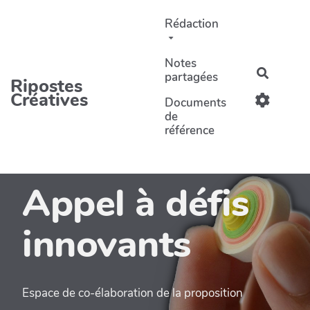
Aller au contenu principal
Rédaction
Notes
Recherc
partagées
Ripostes
Créatives
Documents
de
référence
Appel à défis
innovants
Espace de co-élaboration de la proposition